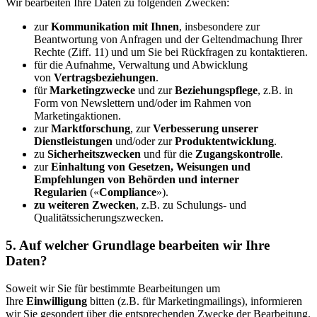
Wir bearbeiten Ihre Daten zu folgenden Zwecken:
zur
Kommunikation mit Ihnen
, insbesondere zur
Beantwortung von Anfragen und der Geltendmachung Ihrer
Rechte (Ziff. 11) und um Sie bei Rückfragen zu kontaktieren.
für die Aufnahme, Verwaltung und Abwicklung
von
Vertragsbeziehungen
.
für
Marketingzwecke
und zur
Beziehungspflege
, z.B. in
Form von Newslettern und/oder im Rahmen von
Marketingaktionen.
zur
Marktforschung
, zur
Verbesserung unserer
Dienstleistungen
und/oder zur
Produktentwicklung
.
zu
Sicherheitszwecken
und für die
Zugangskontrolle
.
zur
Einhaltung von Gesetzen, Weisungen und
Empfehlungen von Behörden und interner
Regularien
(«
Compliance
»).
zu weiteren Zwecken
, z.B. zu Schulungs- und
Qualitätssicherungszwecken.
5. Auf welcher Grundlage bearbeiten wir Ihre
Daten?
Soweit wir Sie für bestimmte Bearbeitungen um
Ihre
Einwilligung
bitten (z.B. für Marketingmailings), informieren
wir Sie gesondert über die entsprechenden Zwecke der Bearbeitung.